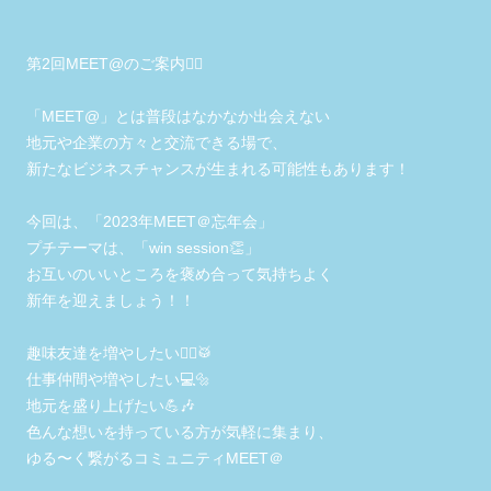
第2回MEET@のご案内💁‍♀️
「MEET@」とは普段はなかなか出会えない
地元や企業の方々と交流できる場で、
新たなビジネスチャンスが生まれる可能性もあります！
今回は、「2023年MEET＠忘年会」
プチテーマは、「win session👏」
お互いのいいところを褒め合って気持ちよく
新年を迎えましょう！！
趣味友達を増やしたい🧘‍♂️🥁
仕事仲間や増やしたい💻🔩
地元を盛り上げたい💪🎶
色んな想いを持っている方が気軽に集まり、
ゆる〜く繋がるコミュニティMEET＠