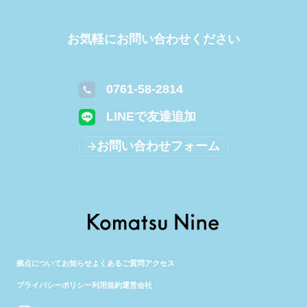
ぜひコワーキングスペース「Komatsu九コワーキングエリア」にお越しく
ださい！ 今回は、忘年会ということで、軽食とお飲み物をご用意します✨
プチテーマは、「win session👏」お互いのいいところを褒め合って気持ち
お気軽にお問い合わせください
よく新年を迎えましょう！！ MEET@スタッフ一同皆様の参加をお待ちし
ております🎉 💡 何ができるの？ コミュニティに参加したい理由は、皆様
それぞれかと思います。 「仲間探しをしたい」 「新規営業先を開拓した
0761-58-2814
い」 「新たな価値観を持っているヒトに出会いたい」 ...etc MEET@では
思いがけない出会いや企業同士とのゆるい交流機会、そしてコラボレーシ
LINEで友達追加
ョンを生み出すことができるようサポートいたします！ そして、オフライ
ンのコミュニティを通じて「いつでも頼れる知り合いの輪」を増やすこと
お問い合わせフォーム
が出来ます。 📕 どんなサービス提供をするの？ ① 偶然の出会いを提供 毎
月新たな人と繋がり、知り合いの輪を広げます ② 関係性構築をサポート
交流会後、マッチング結果や参加メンバーからのコメント結果を通知。 話
し足りなかった方は後日、ATOMica内でお会いすることができます。 ■参
加費用： MEET＠：無料 ■ 当日のスケジュール： 19:00〜19:10：MEET@
について 19:10〜19:40：自己紹介タイム 19:40〜20:40：コミュニケーシ
ョンタイム 20:40〜20:50：アンケートタイム アンケート回答した方から
順次終了となります ⭐ 参加までのステップ ① 申し込み こちらのフォーム
より参加日時をご指定の上ご回答ください。 ※応募が殺到する場合は抽選
拠点について
お知らせ
よくあるご質問
アクセス
となりますのでご了承ください。 ②アンケート回答 申し込み確認後にア
プライバシーポリシー
利用規約
運営会社
ンケートをお送りいたします。 期日までにご回答ください。 ③ 当日参加
あとは参加するだけ👌 当日はMEET@スタッフが各コミュニティのファシ